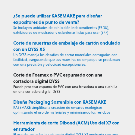
¿Se puede utilizar KASEMAKE para diseñar
expositores de punto de venta?
Se incluyen unidades de exhibición independientes (FSDU),
exhibidores de mostrador y estanterías listas para usar (SRP)
Corte de muestras de embalaje de cartón ondulado
con un DYSS X5
Un DYSS maneja los desafíos de cortar materiales corrugados con
facilidad, asegurando que sus muestras de empaque se produzcan
con una precisión y velocidad excepcionales.
Corte de Foamex o PVC espumado con una
cortadora digital DYSS
Puede procesar espuma de PVC con una fresadora o una cuchilla
en una cortadora digital DYSS
Diseña Packaging Sostenible con KASEMAKE
KASEMAKE simplifica la creación de envases ecológicos
optimizando el uso de materiales y minimizando los residuos
Herramienta de corte Dibond (ACM) Uso del X7 con
enrutador
El uso de una máquina de corte digital DYSS X7 equipada con una