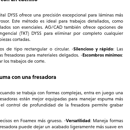
ital DYSS ofrece una precisión excepcional para láminas más
or. Este método es ideal para trabajos detallados, como
afilados son esenciales. AG/CAD también ofrece opciones de
tangencial (TKT) DYSS para eliminar por completo cualquier
iezas cortadas.
Silencioso y rápido
os de tipo rectangular o circular. -
: Las
Escombros mínimos
as fresadoras para materiales delgados. -
:
 los trabajos de corte.
uma con una fresadora
cuando se trabaja con formas complejas, entra en juego una
 fresadoras están mejor equipadas para manejar espuma más
l control de profundidad de la fresadora permite grabar
Versatilidad
recisos en Foamex más grueso. -
: Maneja formas
 fresadora puede dejar un acabado ligeramente más suave en