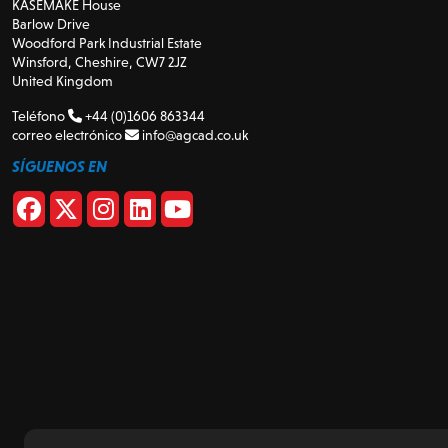
KASEMAKE House
Barlow Drive
Woodford Park Industrial Estate
Winsford, Cheshire, CW7 2JZ
United Kingdom
Teléfono
+44 (0)1606 863344
correo electrónico
info@agcad.co.uk
SÍGUENOS EN