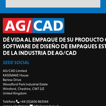
DÉ VIDA AL EMPAQUE DE SU PRODUCTO 
SOFTWARE DE DISEÑO DE EMPAQUES E
DE LA INDUSTRIA DE AG/CAD
SEDE SOCIAL
AG/CAD Limited
KASEMAKE House
Barlow Drive
Woodford Park Industrial Estate
Winsford, Cheshire, CW7 2JZ
United Kingdom
Teléfono
+44 (0)1606 863344
correo electrónico
info@agcad.co.uk