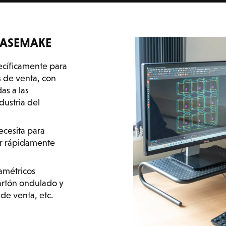
 KASEMAKE
cíficamente para
 de venta, con
as a las
ustria del
ecesita para
ar rápidamente
amétricos
artón ondulado y
de venta, etc.